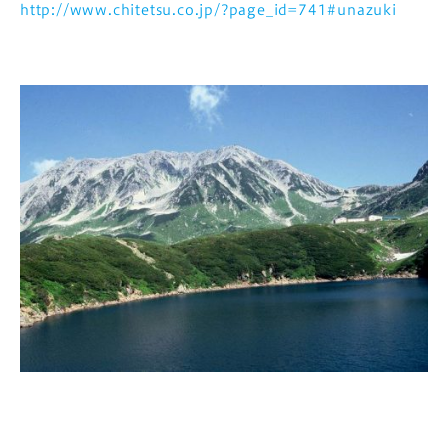
http://www.chitetsu.co.jp/?page_id=741#unazuki