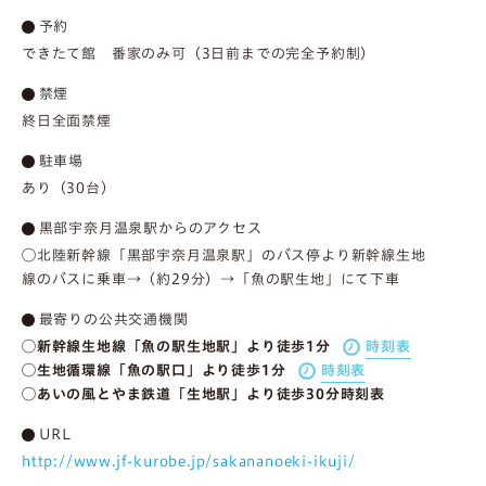
予約
できたて館 番家のみ可（3日前までの完全予約制）
禁煙
終日全面禁煙
駐車場
あり（30台）
黒部宇奈月温泉駅からのアクセス
◯北陸新幹線「黒部宇奈月温泉駅」のバス停より新幹線生地
線のバスに乗車→（約29分）→「魚の駅生地」にて下車
最寄りの公共交通機関
◯新幹線生地線「魚の駅生地駅」より徒歩1分
時刻表
◯生地循環線「魚の駅口」より徒歩1分
時刻表
◯あいの風とやま鉄道「生地駅」より徒歩30分
時刻表
URL
http://www.jf-kurobe.jp/sakananoeki-ikuji/